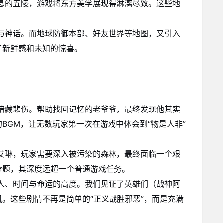
息的五陵，游戏将东方美学展现得淋漓尽致。这些地
与神话。而地球防御本部、好友世界等地图，又引入
了新鲜感和未知的惊喜。
暗藏悲伤。帮助找回记忆的老爷爷，最终发现他其实
BGM，让无数玩家第一次在游戏中体会到“物是人非”
艾琳，玩家需要深入被污染的森林，最终面临一个艰
命题，其深度远超一个普通游戏任务。
人、时间与命运的高度。我们见证了英雄们（战神阿
。这些剧情不再是简单的“正义战胜邪恶”，而是充满