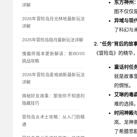
东方神州
详解
图不仅仅
2026年冒险岛月光林地最新玩法
异域与现
详解
了科幻与
2026年冒险岛隐月最新玩法详解
2. “任务”背后的
《冒险岛》的精华
傀儡师版本更新解读：新BOSS
挑战攻略
童话村任
2026年冒险岛麦格纳斯最新玩法
就是故事
详解
的惆怅。
艾琳的毒
揭秘好友故事：那些你不知道的
难的选择
隐藏技巧
时间神殿
冒险岛炎术士攻略：从入门到精
岚、龙神
通
了希腊悲