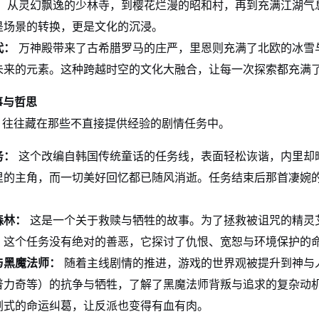
：
从灵幻飘逸的少林寺，到樱花烂漫的昭和村，再到充满江湖气
是场景的转换，更是文化的沉浸。
代：
万神殿带来了古希腊罗马的庄严，里恩则充满了北欧的冰雪
未来的元素。这种跨越时空的文化大融合，让每一次探索都充满
故事与哲思
，往往藏在那些不直接提供经验的剧情任务中。
务：
这个改编自韩国传统童话的任务线，表面轻松诙谐，内里却
里的主角，而一切美好回忆都已随风消逝。任务结束后那首凄婉的
森林：
这是一个关于救赎与牺牲的故事。为了拯救被诅咒的精灵
。这个任务没有绝对的善恶，它探讨了仇恨、宽恕与环境保护的
与黑魔法师：
随着主线剧情的推进，游戏的世界观被提升到神与
普力奇等）的抗争与牺牲，了解了黑魔法师背叛与追求的复杂动机
剧式的命运纠葛，让反派也变得有血有肉。